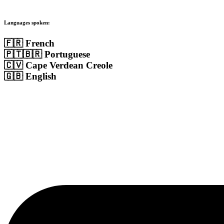
Languages spoken:
🇫🇷 French
🇵🇹🇧🇷 Portuguese
🇨🇻 Cape Verdean Creole
🇬🇧 English