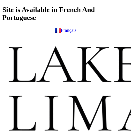
Skip
Site is Available in French And
to
Portuguese
content
Français
English