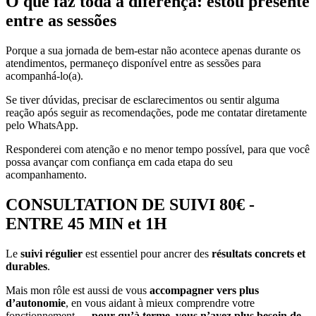
O que faz toda a diferença: estou presente
entre as sessões
Porque a sua jornada de bem-estar não acontece apenas durante os
atendimentos, permaneço disponível entre as sessões para
acompanhá-lo(a).
Se tiver dúvidas, precisar de esclarecimentos ou sentir alguma
reação após seguir as recomendações, pode me contatar diretamente
pelo WhatsApp.
Responderei com atenção e no menor tempo possível, para que você
possa avançar com confiança em cada etapa do seu
acompanhamento.
CONSULTATION DE SUIVI 80€ -
ENTRE 45 MIN et 1H
Le
suivi régulier
est essentiel pour ancrer des
résultats concrets et
durables
.
Mais mon rôle est aussi de vous
accompagner vers plus
d’autonomie
, en vous aidant à mieux comprendre votre
fonctionnement —
pour qu’à terme, vous n’ayez plus besoin de