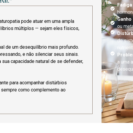
bal."
Fadiga
hormona
Ganho 
aturopatia pode atuar em uma ampla
ou meta
íbrios múltiplos — sejam eles físicos,
Distúr
do sist
al de um desequilíbrio mais profundo.
nutrien
ressando, e não silenciar seus sinais.
Proble
ra sua capacidade natural de se defender,
a uma a
desequi
vante para acompanhar distúrbios
s — sempre como complemento ao