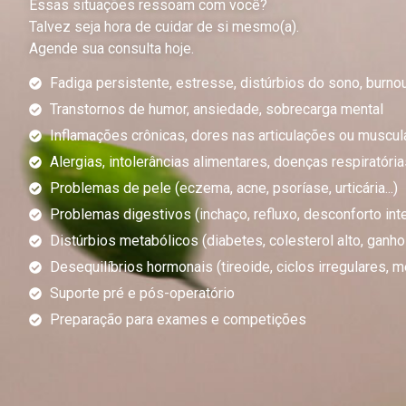
Essas situações ressoam com você?
Talvez seja hora de cuidar de si mesmo(a).
Agende sua consulta hoje.
Fadiga persistente, estresse, distúrbios do sono, burno
Transtornos de humor, ansiedade, sobrecarga mental
Inflamações crônicas, dores nas articulações ou muscul
Alergias, intolerâncias alimentares, doenças respiratóri
Problemas de pele (eczema, acne, psoríase, urticária...)
Problemas digestivos (inchaço, refluxo, desconforto intest
Distúrbios metabólicos (diabetes, colesterol alto, ganho 
Desequilíbrios hormonais (tireoide, ciclos irregulares, m
Suporte pré e pós-operatório
Preparação para exames e competições