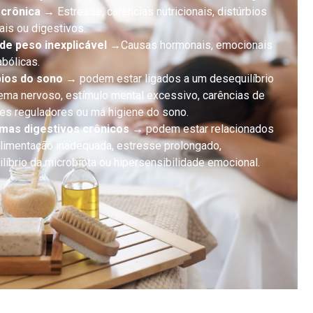
 crônica →
Estresse, carências nutricionais, distúrbios
is ou digestivos.
de peso inexplicável →
Causas hormonais, emocionais
bólicas.
bios do sono →
podem estar ligados a um desequilíbrio
ema nervoso, estímulo mental excessivo, carências de
tes reguladores ou má higiene do sono.
mas digestivos crônicos →
podem estar relacionados
limentação inadequada, estresse prolongado,
líbrio da microbiota ou hipersensibilidade emocional.