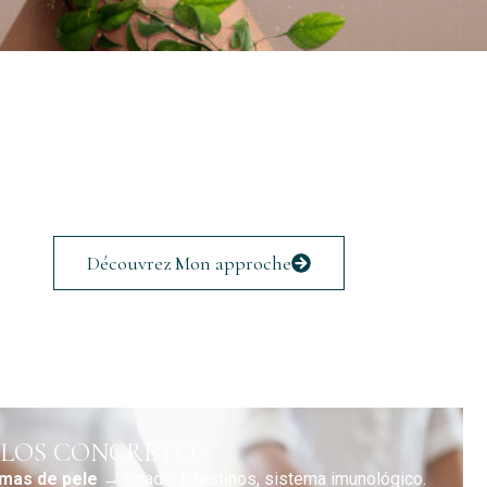
Découvrez Mon approche
LOS CONCRETOS:
mas de pele →
fígado, intestinos, sistema imunológico.