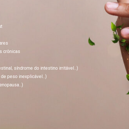
ut
ares
as crônicas
inal, síndrome do intestino irritável...)
de peso inexplicável...)
enopausa...)